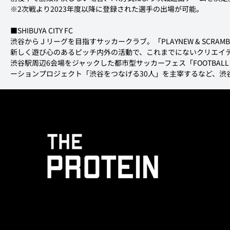
※2次戦より2023年度以降に登録された選手の出場が可能。
■SHIBUYA CITY FC
渋谷からＪリーグを目指すサッカークラブ。「PLAYNEW & SCRA
新しく遊び心のあるピッチ内外の活動で、これまでにないクリエイ
渋谷駅周辺6会場をジャックした都市型サッカーフェス「FOOTBAL
ーションプロジェクト「渋谷をつなげる30人」を主宰するなど、渋