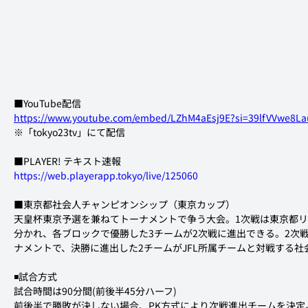
■YouTube配信
https://www.youtube.com/embed/LZhM4aEsj9E?si=39lfVVwe8L
※「tokyo23tv」にて配信
■PLAYER! テキスト速報
https://web.playerapp.tokyo/live/125060
■東京都社会人チャンピオンシップ（東京カップ）
天皇杯東京予選を兼ねてトーナメントで争う大会。1次戦は東京都リ
分かれ、各ブロックで優勝した3チームが2次戦に進出できる。2次
ナメントで、決勝に進出した2チームがJFL所属チームと対戦する
◾️試合方式
試合時間は90分間(前後半45分ハーフ)
前後半で勝敗が決しない場合、PK方式により次戦進出チームを決定