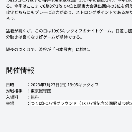
る。今季はここまで6勝3分3敗で4位と関東大会進出圏内の3位を伺
攻守どちらにもプレーに迫力があり、ストロングポイントである左
ろう。
猛暑が続くが、この日は19:05キックオフのナイトゲーム。日差し
分動きは良くなり好ゲームが期待できる。
短夜のつくばで、渋谷が「日本最古」に挑む。
開催情報
日時　　　：2023年7月23日(日) 19:05キックオフ
対戦相手　：東京蹴球団
入場料　　：無料
会場　　　：
つくばFC万博グラウンド（TX /万博記念公園駅 徒歩約