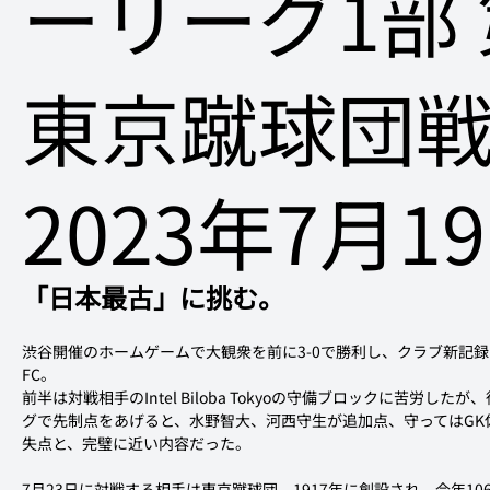
ーリーグ1部 
東京蹴球団
2023年7月1
「日本最古」に挑む。
渋谷開催のホームゲームで大観衆を前に3-0で勝利し、クラブ新記録となる
FC。
前半は対戦相手のIntel Biloba Tokyoの守備ブロックに苦労
グで先制点をあげると、水野智大、河西守生が追加点、守ってはGK
失点と、完璧に近い内容だった。
7月23日に対戦する相手は東京蹴球団。1917年に創設され、今年1