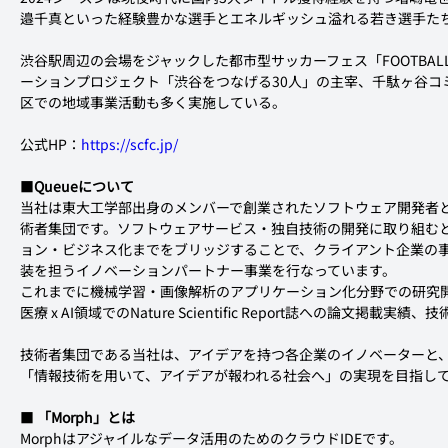
邉千真といった経験豊かな選手とエネルギッシュ溢れる若き選手た
渋谷駅周辺の会場をジャックした都市型サッカーフェス「FOOTBAL
ーションプロジェクト「渋谷をつなげる30人」の主宰、千駄ヶ谷コ
区での地域事業活動も多く実施している。
公式HP：
https://scfc.jp/
■
Queueについて
当社は東大工学部出身のメンバーで創業されたソフトウェア開発者
術者集団です。ソフトウェアサービス・独自技術の開発に取り組む
ョン・ビジネス化までをブリッジすることで、クライアント企業の
装を担うイノベーションパートナー事業を行なっています。
これまでに機械学習・画像解析のアプリケーション化分野での研究
医療 x AI領域でのNature Scientific Report誌への論文掲載
技術者集団である当社は、アイデアを持つ各企業のイノベーターと
「情報技術を用いて、アイデアが報われる社会へ」の実現を目指し
■ 
「Morph」とは
Morphはアジャイルなデータ活用のためのクラウドIDEです。