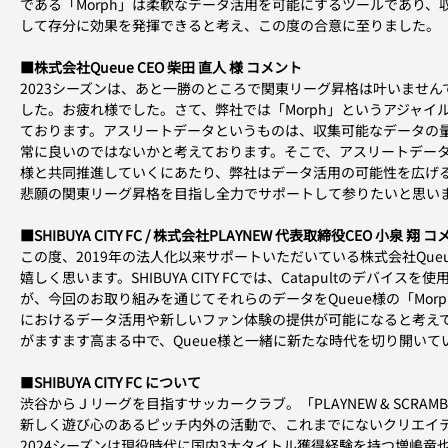
である「Morph」は柔軟なデータ活用を可能にするツールであり
して存分に効果を発揮できると考え、この度の合意に至りました。
■株式会社Queue CEO 柴田 直人 様 コメント
2023シーズンは、あと一勝のところで関東リーグ昇格は叶いませ
した。お疲れ様でした。さて、弊社では「Morph」というアジャイ
ております。アスリートデータというものは、収集可能なデータの量
常に良いのではないかと考えております。そこで、アスリートデータの活用に
様と共同推進していくにあたり、弊社はデータ活用の可能性を広げ
悲願の関東リーグ昇格を目指し全力でサポートして参りたいと思い
■SHIBUYA CITY FC / 株式会社PLAYNEW 代表取締役CEO 小泉 翔 
この度、2019年の法人化以来サポートいただいている株式会社Qu
嬉しく思います。SHIBUYA CITY FCでは、Catapultのデバ
が、今回のお取り組みを通じてそれらのデータをQueue様の「Mo
におけるデータ活用や新しいファン体験の提供が可能になると考え
がますます高まる中で、Queue様と一緒に新たな時代を切り開い
■
SHIBUYA CITY FC について
渋谷からＪリーグを目指すサッカークラブ。「PLAYNEW & SCRA
新しく遊び心のあるピッチ内外の活動で、これまでにないクリエイ
2024シーズンは現役時代に国内3大タイトル獲得経験を持つ増嶋竜