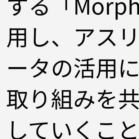
する「Morp
用し、アス
ータの活用
取り組みを
していくこ