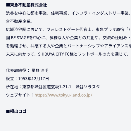
■東急不動産株式会社
渋谷を中心に都市事業、住宅事業、インフラ・インダストリー事業
合不動産企業。
広域渋谷圏において、フォレストゲート代官山、東急プラザ原宿「
園 BE STAGEを中心に、多様な人や企業との共創や、交流の仕組
を循環させ、共感する人や企業とパートナーシップやアライアンス
未来に向かって、SHIBUYA CITY FC様とフットボールの力を通
代表取締役： 星野 浩明
設立：1953年12月17日
所在地：東京都渋谷区道玄坂1-21-1　渋谷ソラスタ
ウェブサイト：
https://www.tokyu-land.co.jp/
■
掲出ロゴ