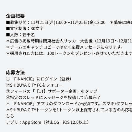
企画概要
■募集期間：11月21日(月)13:00～11月25日(金)12:00　＊募集
■文字制限：30文字
■人数：若干名
＊広告の掲載時期は関東社会人サッカー大会後（12月19日〜12月3
＊チームのキャッチコピーではなく応援メッセージになります。
＊採用された方には、100トークンをプレゼントさせていただきま
応募方法
①「FiNANCiE」にログイン（登録）
②SHIBUYA CITY FCをフォロー
③フィードの「【1T】サポーター企画」をタップ
④指定のスレッドにメッセージを投稿して応募完了
＊「FiNANCiE」アプリのダウンロードが必須です。スマホ/タブ
＊SHIBUYA CITYトークンを1トークン以上保有されている方のみ応
ちら
アプリ：App Store（対応OS：iOS 12.0以上）