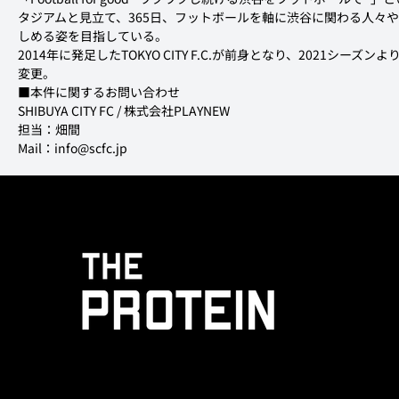
タジアムと見立て、365日、フットボールを軸に渋谷に関わる人々
しめる姿を目指している。

2014年に発足したTOKYO CITY F.C.が前身となり、2021シーズンより
変更。
■本件に関するお問い合わせ

SHIBUYA CITY FC / 株式会社PLAYNEW

担当：畑間

Mail：info@scfc.jp