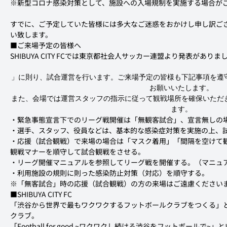
※新型コロナ感染対策として、施設への入場規制を実施する場合がご
すでに、ご予定していた皆様には多大なご迷惑をおかけし申し訳ご
い致します。
■ご来場予定の皆様へ

SHIBUYA CITY FCでは東京都社会人サッカー連盟より発表がありま
」に則り、試合運営を行います。ご来場予定の皆様も下記事項を遵
お願いいたします。

また、会場では運営スタッフの指示に従って観戦場所を確保いただ
ます。
・緊急事態宣言下でのリーグ戦開催は「無観客試合」、宣言無しの場
・選手、スタッフ、役員などは、基本的な感染症対策を実施の上、試
・応援（試合観戦）で来場の場合は「マスク着用」「間隔を空けて
観戦マナーを順守して試合観戦をさせる。

・リーグ開催マニュアルを参照してリーグ戦を開催する。（マニュア
・利用施設の規則に則った感染防止対策（対応）を順守する。

※「無客試合」時の応援（試合観戦）の方の来場はご遠慮くださいま
■SHIBUYA CITY FC

「渋谷から世界で最もワクワクするフットボールクラブをつくる」
クラブ。

「Football for good ~ワクワクし続ける渋谷をフットボール