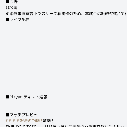
■会場

非公開

※緊急事態宣言下でのリーグ戦開催のため、本試合は無観客試合で
■マッチプレビュー
#ドドド怒涛の7連戦
 第6戦
SHIBUYA CITY FCは、8月1日（日）に開催される東京都社会人