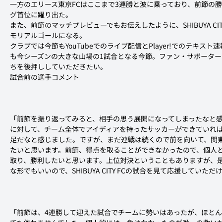
一方のエリース東京FCはここまで3連勝と波に乗っており、前節の
グ首位に躍り出た。
また、前節のマッチプレビューでもお伝えしたように、SHIBUYA CI
モリアルゴールになる。
クラブでは今節もYouTubeでのライブ配信とPlayer!でのテキ
も今シーズンの大きな山場の1試合となる今節。ファン・サポータ
ちを後押ししていただきたい。
試合前の選手コメント
「前節を振り返ってみると、相手の思う展開になってしまったなと
に対して、チーム全体でアイディアを持ったサッカーができていれ
足だなと感じました。ですが、まだ連戦は続くので前を向いて、関
たいと思います。前節、得点を取ることができなかったので、個人
取り、勝利したいと思います。上位対決ということもありますが、
な形でもいいので、SHIBUYA CITY FCの試合を見て応援してい
「前節は、4連勝して迎えた試合でチームに勢いはあったが、ほと