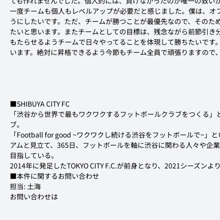
ても作れませんでした。個人的には、負けなかったのが唯一の救い
一度チームも個人もレベルアップが必要だと感じました。僕は、オ
うにしたいです。ただ、チームが勝つことが最優先なので、そのた
たいと思います。またチームとしての目標は、残念ながら前節引き
もたらせるようチームで日々やってることを体現して勝ちたいです
います。絶対に昇格できるよう今節もチーム全員で頑張りますので
■SHIBUYA CITY FC

「渋谷から世界で最もワクワクするフットボールクラブをつくる」
ブ。

「Football for good ~ワクワクし続ける渋谷をフットボール
アムと見立て、365日、フットボールを軸に渋谷に関わる人々や企
目指している。

2014年に発足したTOKYO CITY F.C.が前身となり、2021シーズンよ
■本件に関するお問い合わせ

担当: 土海

お問い合わせは