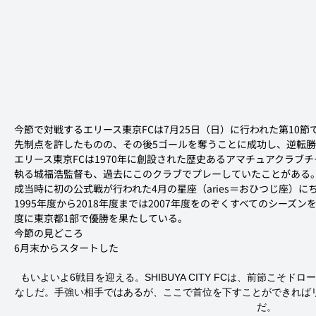
今節で対戦するエリース東京FCは7月25日（日）に行われた第10節で
先制点を許したものの、その後5ゴールを奪うことに成功し、逆転
エリース東京FCは1970年に創設された歴史あるアマチュアクラブ
執る城福浩監督も、過去にこのクラブでプレーしていたことがある
成当時に初の公式戦が行われた4月の星座（aries＝おひつじ座）に
1995年度から2018年度までは2007年度をのぞくすべてのシーズ
度に東京都1部で優勝を果たしている。
今節の見どころ
6月末からスタートした 
 もいよいよ6戦目を迎える。SHIBUYA CITY FCは、前節こそドローに終わったものの、この期間は5勝1分と負け
なしだ。手強い相手ではあるが、ここで首位を下すことができれば
だ。