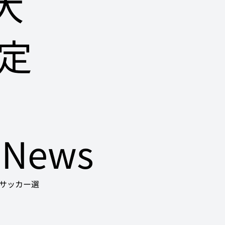
大
定
News
人サッカー選