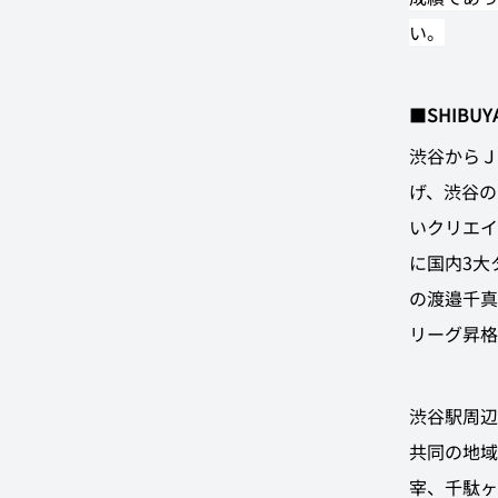
い。
■
SHIBUYA
渋谷からＪ
げ、渋谷の
いクリエイ
に国内3大
の渡邉千真
リーグ昇格
渋谷駅周辺
共同の地域
宰、千駄ヶ