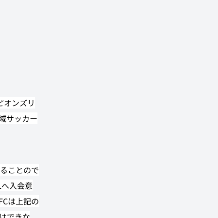
ピオンズリ
地域サッカー
ることので
Lへ入会意
FCは上記の
はできな