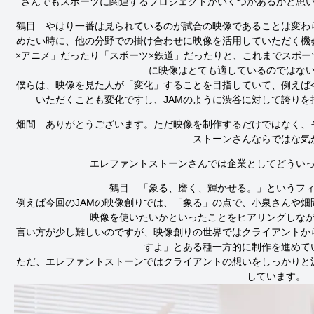
さんでもスポーツに関連するプロジェクトがいくつかあるかと思
鶴目　やはり一番は見られているのが試合の映像であることは変わ
めたい時に、他の分野での掛け合わせに映像を活用していただく機
×アニメ」だったり「スポーツ×鉄道」だったりと、これまでスポ
に映像はとても適しているのではない
僕らは、映像を見た人が「変化」することを目指していて、例えば
いただくことも変化ですし、JAMのように渋谷に対して誇り
畑間　ありがとうございます。ただ映像を制作するだけではなく、
ストーンさんならではな気
エレファントストーンさんでは企業としてどうい
鶴目　「象る、磨く、輝かせる。」というフィ
例えば今回のJAMの映像創りでは、「象る」の点で、小泉さんや畑
映像を使いたいかといったことをヒアリングしなが
言い方が少し難しいのですが、映像創りの世界ではクライアントか
すよ」とある種一方的に制作を進めてい
ただ、エレファントストーンではクライアントの想いをしっかりと
しています。