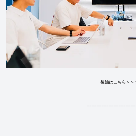
====================