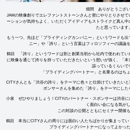
畑間　ありがとうござい
JAMの映像創りでエレファントストーンさんと密にやりとりさせ
ーションが気持ちよく、いただくアイディアもストライクど真ん中
たと思っています
もう一つ、先ほど「プライディングカンパニー」というワードも出
ニー」や「誇り」という言葉はフィロソフィーの議論
鶴目　「誇り」というワードは割と創業当初から社内で使われてい
に映像を通じて誇りを持っていただきたいという想いが強く、「本
謳っているくらいです
「プライディングパートナー」と名乗るのはち
CITYさんとも「渋谷の誇り」をテーマに色々と仕掛けていきたい
ポンサーさんを集めた「誇り」をテーマにした
小泉　ぜひやりましょう！CITYのパートナー・スポンサーは渋谷
く面白い会になる気がし
この対談の公開とともにセミナー開催
鶴目　本当にCITYさんの周りには面白い人たちばかりが集まって
プライディングパートナーになってよかった