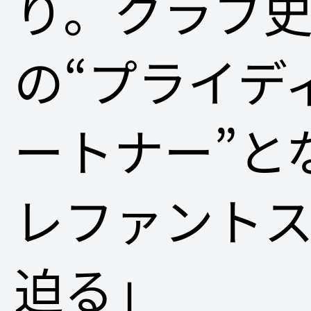
り。クラブ
の“プライデ
ートナー”と
レファント
迫る」