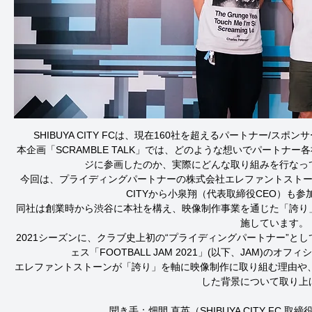
SHIBUYA CITY FCは、現在160社を超えるパートナー/ス
本企画「SCRAMBLE TALK」では、どのような想いでパートナー各社が
ジに参画したのか、実際にどんな取り組みを行なっ
今回は、プライディングパートナーの株式会社エレファントストー
CITYから小泉翔（代表取締役CEO）も参
同社は創業時から渋谷に本社を構え、映像制作事業を通じた「誇り
施しています。

2021シーズンに、クラブ史上初の“プライディングパートナー”と
ェス「FOOTBALL JAM 2021」(以下、JAM)の
エレファントストーンが「誇り」を軸に映像制作に取り組む理由や、
した背景について取り上げ
聞き手：畑間 直英（SHIBUYA CITY FC 取