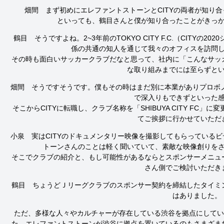
畑間　まず初めにエレファントストーンとCITYの両者が知り合
といっても、鶴目さんと僕が知り合ったことがきっ
鶴目　そうですよね。2~3年前のTOKYO CITY F.C.（CITY
係の共通の知人を通じて我々のオフィスを訪問し
その時も面白いサッカークラブだなと思って、社内に「こんなサッ
な取り組みまでには至らずと
畑間　そうですそうです。僕もその時はまだ別に本業がありプロボノ
で深入りもできずといった感
そこからCITYに転職し、クラブ名称を「SHIBUYA CITY FC
てご挨拶に行かせていただ
小泉　実はCITYのドキュメンタリー映像を撮影してもらっている
トーンさんのことは軽く聞いていて、素敵な映像創りをさ
そこでクラブの紹介と、もし可能性があるならとスポンサーメニュ
さん側でご検討いただき
鶴目　ちょうどＪリーグクラブのスポンサー契約を締結したタイミ
はありました。
ただ、多様な人々やカルチャーが存在している渋谷を拠点にしている
た。エレファントストーンが渋谷に拠点を置いているのもさまざま