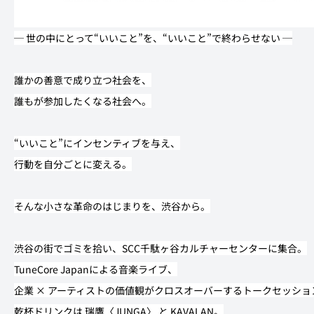
─ 世の中にとって“いいこと”を、“いいこと”で終わらせない ─
誰かの善意で成り立つ社会を、
誰もが参加したくなる社会へ。
“いいこと”にインセンティブを与え、
行動を自分ごとに変える。
そんな小さな革命のはじまりを、渋谷から。
渋谷の街でゴミを拾い、SCC千駄ヶ谷カルチャーセンターに集合。
TuneCore Japanによる音楽ライブ、
企業 × アーティストの価値観がクロスオーバーするトークセッショ
乾杯ドリンクは 瑞鷹〈JUNGA〉 と KAVALAN。