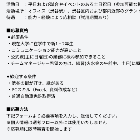
活動日　：平日および試合やイベントのある土日祝日（参加可能な
活動場所：オフィス（渋谷駅）、渋谷区内および都内近郊のグラン
待遇　　：能力・経験により応相談（試用期間あり）
■応募資格
 ⚫︎必須条件
 ・現在大学に在学中で新1・2年生
 ・コミュニケーション能力が高いこと
・公式戦(主に日曜日)の業務に概ね参加できること
・チームマネージャー希望の方は、練習(火水金の午前中、土日)に
⚫︎歓迎する条件
 ・渋谷の街が好き、縁がある
 ・PCスキル（Excel、資料作成など）
 ・普通自動車免許取得済
■応募方法
下記フォームより必要事項を入力し、送信してください。
※個人情報は選考フロー以外には使用いたしません
※応募順に随時審査を開始します