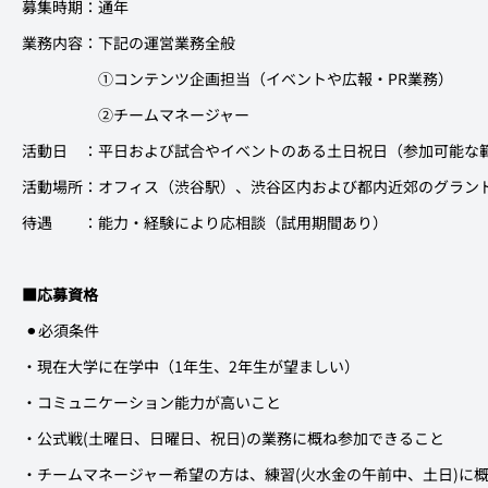
募集時期：通年
業務内容：下記の運営業務全般
　　　　　①コンテンツ企画担当（イベントや広報・PR業務）
　　　　　②チームマネージャー
活動日　：平日および試合やイベントのある土日祝日（参加可能な
活動場所：オフィス（渋谷駅）、渋谷区内および都内近郊のグラン
待遇　　：能力・経験により応相談（試用期間あり）
■応募資格
 ⚫︎必須条件
・現在大学に在学中（1年生、2年生が望ましい）
・コミュニケーション能力が高いこと
・公式戦
(土曜日、日曜日、祝日)
の業務に概ね参加できること
・チームマネージャー希望の方は、練習
(火水金の午前中、土日)
に