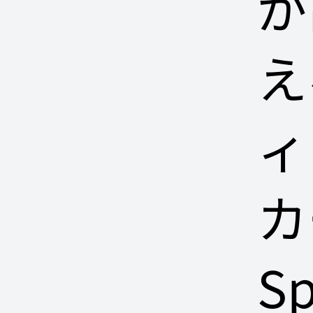
が
え
ィ
カ
Sp