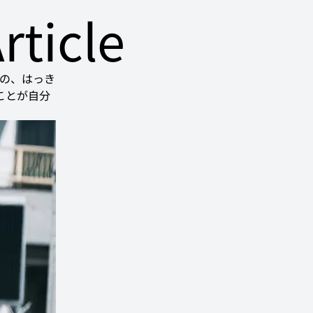
rticle
の、はっき
ことが自分