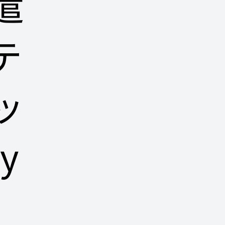
遣
テ
ッ
y