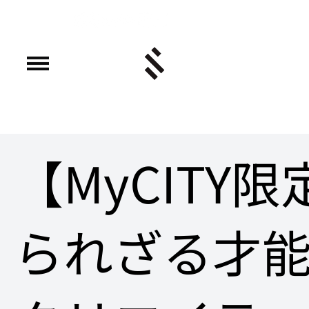
【MyCITY
られざる才