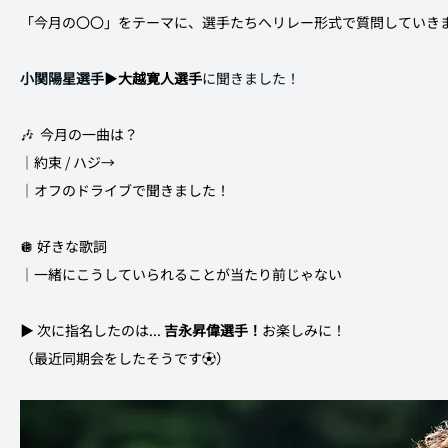
「今月の〇〇」をテーマに、選手たちへリレー形式で質問していきます
小関陽星選手
▶︎
大越寛人選手
に聞きました！
🎶  今月の一曲は？
｜約束 / ハジ→
｜オフのドライブで聞きました！
🪩 好きな歌詞
｜一緒にこうしていられることが当たり前じゃない
▶︎ 次に指名したのは... 
吉永昇偉選手！
お楽しみに！
（最近同期会をしたそうです⚽️）