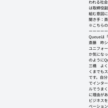
われる社会
は取締役副社
組む意図に
聞き手：斎藤
※こちらの
ーーーーー
Queue
斎藤
　昨シ
ユニフォー
か気になっ
のようにQ
三橋
　よく
くまでもス
です。自分
でインター
ルでうまく
に理由があ
ビジネスを
ベーション