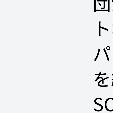
団
ト
パ
を
S