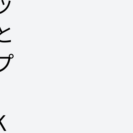
ッ
と
プ
K