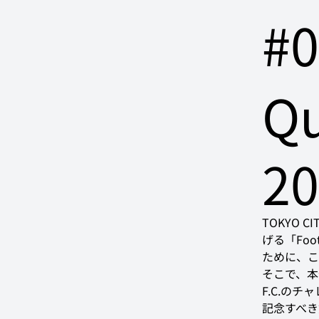
#
Q
2
TOKYO 
げる「Foo
ために、こ
そこで、本企
F.C.の
記念すべき