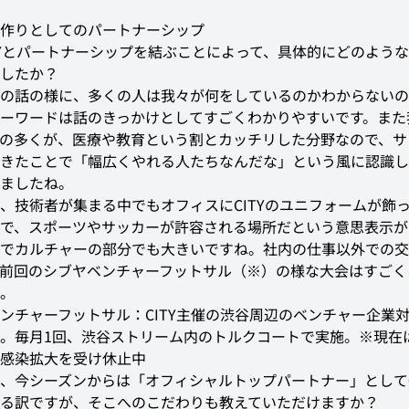
作りとしてのパートナーシップ
TYとパートナーシップを結ぶことによって、具体的にどのよう
したか？
の話の様に、多くの人は我々が何をしているのかわからないの
ーワードは話のきっかけとしてすごくわかりやすいです。また
の多くが、医療や教育という割とカッチリした分野なので、サ
きたことで「幅広くやれる人たちなんだな」という風に認識し
ましたね。
、技術者が集まる中でもオフィスにCITYのユニフォームが飾
で、スポーツやサッカーが許容される場所だという意思表示が
でカルチャーの部分でも大きいですね。社内の仕事以外での交
前回のシブヤベンチャーフットサル（※）の様な大会はすごく
。
ンチャーフットサル：CITY主催の渋谷周辺のベンチャー企業
。毎月1回、渋谷ストリーム内のトルクコートで実施。※現在
感染拡大を受け休止中
、今シーズンからは「オフィシャルトップパートナー」として
る訳ですが、そこへのこだわりも教えていただけますか？