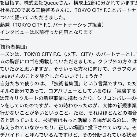
を目指す、株式会社Queueさん。構成上2部に分かれています
長/CCOである三橋啓多さんに、TOKYO CITY F.C.とパート
ついて語っていただきました。
兼（TOKYO CITY F.C. パートナーシップ担当）
インタビューは以前行った内容となります
ーー
は「技術者集団」
ーズンは、TOKYO CITY F.C.（以下、CITY）のパートナーと
ムの胸部にロゴを掲載していただきました。クラブ外の方々は
ていたかと思いますが、そういった方々に向けて、クラブのメ
ueueさんのことを紹介したらいいでしょうか？
自分たちで使うのは、「技術者集団」という言葉ですね。ただ
キルの部分であって、コアバリューとしているのは「実験する
は元々リクルートの新規事業に携わったり、シリコンバレーの
ンをしていたのですが、その時わかったのが、大体の新規事業
行かないことが多いということ。ただ、それはほとんどの場合
ると思っています。技術者はもっと活躍する場があるのに、活
与えられていなかったり、正しい場面に投下されていない。そ
デバイド」と呼んでいるんですけど、その分断されている状況