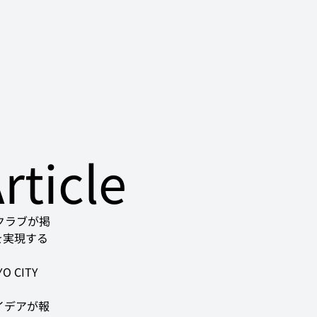
rticle
。クラブが掲
」を実現する
CITY 
イデアが報