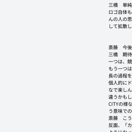
三橋
　単純
ロゴ自体も
んの人の思
して拡散し
斎藤
　今後
三橋
　期待
一つは、競
もう一つは
長の過程を
個人的にド
なで楽しん
違うかもし
CITYの
う意味での
斎藤
　こう
反面、「カ