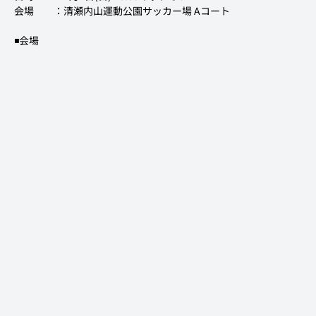
会場　　：
清瀬内山運動公園サッカー場 Aコート
◾️会場