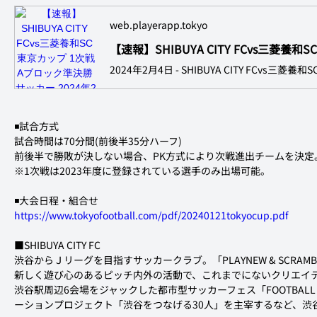
web.playerapp.tokyo
◾️試合方式
試合時間は70分間(前後半35分ハーフ)
前後半で勝敗が決しない場合、PK方式により次戦進出チームを決定
※1次戦は2023年度に登録されている選手のみ出場可能。
◾️大会日程・組合せ
https://www.tokyofootball.com/pdf/20240121tokyocup.pdf
■SHIBUYA CITY FC
渋谷からＪリーグを目指すサッカークラブ。「PLAYNEW & SCRA
新しく遊び心のあるピッチ内外の活動で、これまでにないクリエイ
渋谷駅周辺6会場をジャックした都市型サッカーフェス「FOOTBAL
ーションプロジェクト「渋谷をつなげる30人」を主宰するなど、渋