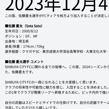
2023年12月
この度、佐藤蒼太選手がFCティアモ枚方より加入することが決定し
■佐藤 蒼太（Sota Sato）
生年月日：2000/8/12
ポジション：DF、MF
出身地：埼玉県
身長/体重：174cm / 70kg
選手経歴：クマガヤSC - 東京成徳大学深谷高等学校 - 大東文化大学 -
■佐藤 蒼太選手 コメント
SHIBUYA CITY FCに関わる全ての皆様へ。この度、2024シーズンから
た、佐藤蒼太です。
SHIBUYA CITY FCの一員になれることを大変嬉しく思います。
クラブの将来性や可能性に魅力を感じ、入団することを決めました
この1年でクラブが関東リーグへ昇格するために、ピッチ内外で強
自分の武器はスピードとサイドでの仕掛けです。自分の武器でチー
注目していただけたら嬉しいです。