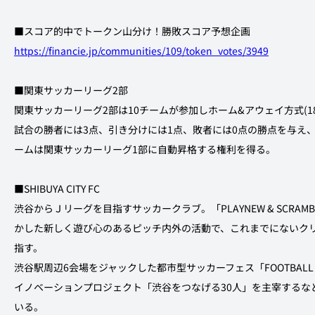
■スコア的中でトークン山分け！勝敗スコア予想企画
https://financie.jp/communities/109/token_votes/3949
■関東サッカーリーグ2部
関東サッカーリーグ2部は10チームが参加しホーム&アウェイ方式(1
試合の勝者には3点、引き分けには1点、敗者には0点の勝点を与え
ームは関東サッカーリーグ1部に自動昇格する権利を得る。
■SHIBUYA CITY FC
渋谷からＪリーグを目指すサッカークラブ。「PLAYNEW & SCRA
かした新しく遊び心のあるピッチ内外の活動で、これまでにないク
指す。
渋谷駅周辺6会場をジャックした都市型サッカーフェス「FOOTBALL
イノベーションプロジェクト「渋谷をつなげる30人」を主宰するな
いる。