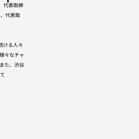
区、代表取締
区、代表取
き続ける人々
様々なチャ
また、渋谷
て 