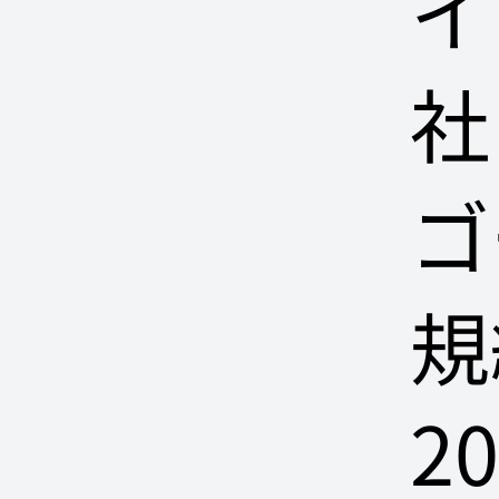
イ
社
ゴ
規
2