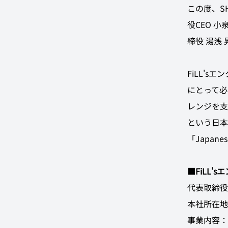
この度、SH
役CEO 
締役 湯浅 
FiLL'
にとって必
レンジを支
という日本
「Japan
■FiLL
代表取締役
本社所在地
事業内容：