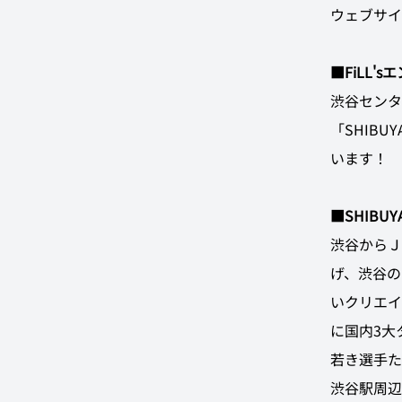
ウェブサイ
■FiLL'
渋谷センタ
「SHIB
います！
■SHIBUYA
渋谷からＪ
げ、渋谷の
いクリエイ
に国内3大
若き選手た
渋谷駅周辺