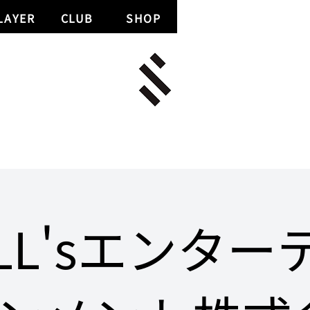
LAYER
CLUB
SHOP
iLL'sエンター