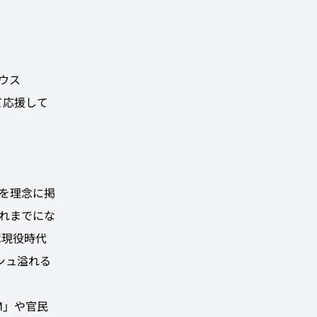
ハウス
て応援して
」を理念に掲
れまでにな
は現役時代
シュ溢れる
M」や官民