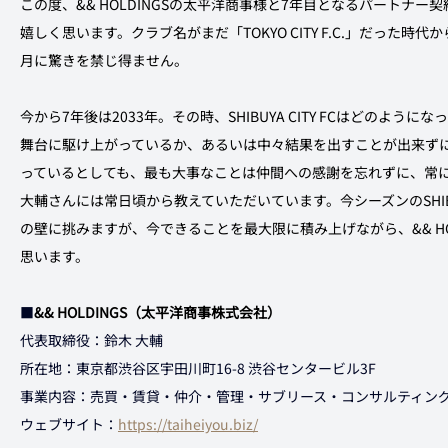
この度、&& HOLDINGSの太平洋商事様と7年目となるパートナ
嬉しく思います。クラブ名がまだ「TOKYO CITY F.C.」だった
月に驚きを禁じ得ません。
今から7年後は2033年。その時、SHIBUYA CITY FCはどのよ
舞台に駆け上がっているか、あるいは中々結果を出すことが出来ず
っているとしても、最も大事なことは仲間への感謝を忘れずに、常
大輔さんには常日頃から教えていただいています。今シーズンのSHIBUY
の壁に挑みますが、今できることを最大限に積み上げながら、&& HO
思います。
■
&& HOLDINGS（太平洋商事株式会社）
代表取締役：鈴木 大輔
所在地：東京都渋谷区宇田川町16-8 渋谷センタービル3F
事業内容：売買・賃貸・仲介・管理・サブリース・コンサルティン
ウェブサイト：
https://taiheiyou.biz/