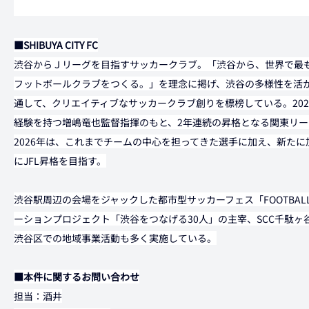
■SHIBUYA CITY FC
渋谷からＪリーグを目指すサッカークラブ。「渋谷から、世界で最
フットボールクラブをつくる。」を理念に掲げ、渋谷の多様性を活
通して、クリエイティブなサッカークラブ創りを標榜している。20
経験を持つ増嶋竜也監督指揮のもと、2年連続の昇格となる関東リー
2026年は、これまでチームの中心を担ってきた選手に加え、新た
にJFL昇格を目指す。
渋谷駅周辺の会場をジャックした都市型サッカーフェス「FOOTBAL
ーションプロジェクト「渋谷をつなげる30人」の主宰、SCC千駄
渋谷区での地域事業活動も多く実施している。
■本件に関するお問い合わせ
担当：酒井