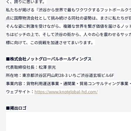
く、誇りに思います。
私たちが掲げる『渋谷から世界で最もワクワクするフットボールク
点に国際物流会社として挑み続ける同社の姿勢は、まさに私たちが
そんな姿に刺激を受けながら、複雑な世界を繋ぎ価値を届けるノッ
ちはピッチの上で、そして渋谷の街から、人々の心を震わせるサッカ
標に向けて、この挑戦を加速させてまいります。
■
株式会社ノットグローバルホールディングス
代表取締役社長：松澤 崇光
所在地：東京都渋谷区円山町28-3 いちご渋谷道玄坂ビル6F
事業内容：貨物利用運送事業・通関業・貿易コンサルティング事業・S
ウェブサイト：
https://www.knotglobal-hd.com/
■
掲出ロゴ