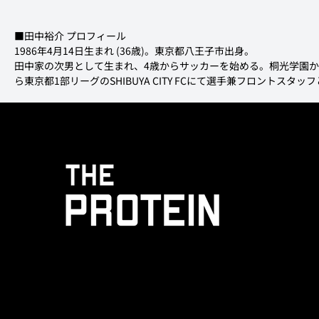
■田中裕介 プロフィール

1986年4月14日生まれ (36歳)。東京都八王子市出身。

田中家の次男として生まれ、4歳からサッカーを始める。桐光学園から
ら東京都1部リーグのSHIBUYA CITY FCにて選手兼フロントス