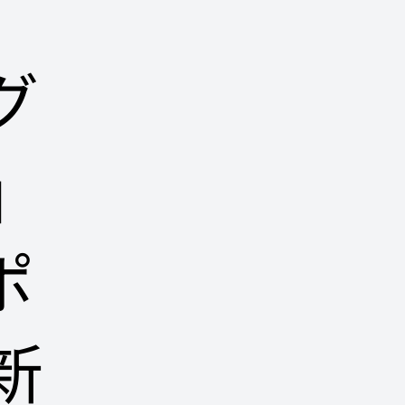
グ
」
ポ
新