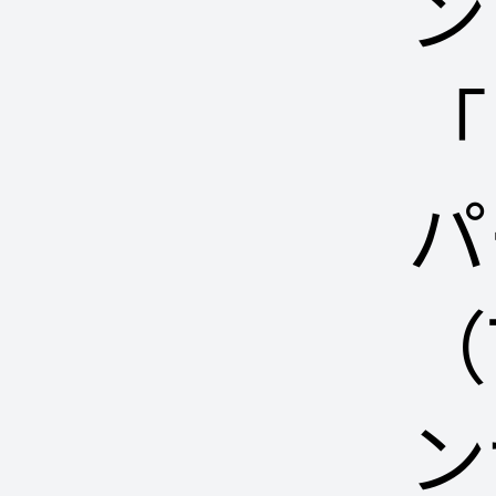
ン
「
パ
（
ン