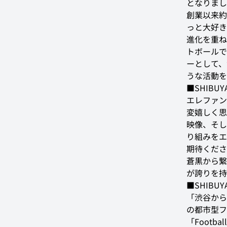
となりまし
創業以来約
っと大好き
進化を重ね
トボールで
ーとして、
うな活動を
■SHIBUY
エレファン
変嬉しく思
映像、そし
り組みをエ
期待くださ
蒼黒から繋
が誇りを持
■SHIBUYA
「渋谷から
の都市型フ
「Footb