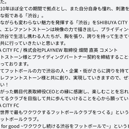
た。
10年ほぼ全ての期間で拠点とし、また自分自身も憧れ、刺激
な街である「渋谷」。
ながらも変わらない魅力を発揮する「渋谷」をSHIBUYA CITY 
、エレファントストーンは映像の力で描き出し、プライディン
渋谷で生活し携わる人たちが、胸を張り、誇りを持って生きて
共に行っていきたいと思います。
A CITY FC / 株式会社PLAYNEW 取締役 畑間 直英 コメント
トストーン様とプライディングパートナー契約を締結すること
っております。
てフットボールの力で渋谷の人・企業・街がさらに誇りを持て
レファントストーン様と共に創り、実現していきますので、ぜ
い！
がった鶴目代表取締役CEOとの縁に感謝し、楽しむことを忘
てるクラブを目指して共に歩んでいけることを心から願ってい
 CITY FC
世界で最もワクワクするフットボールクラブをつくる」という
ットボールクラブ。
all for good ~ワクワクし続ける渋谷をフットボールで~」とい