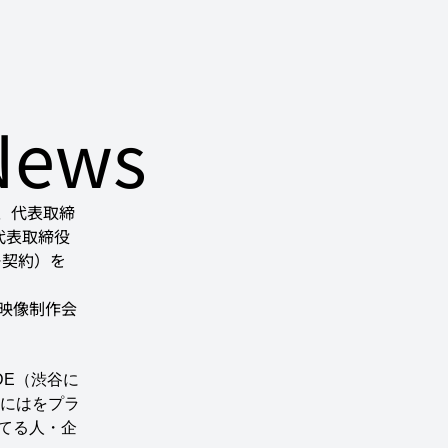
News
区、代表取締
代表取締役
ー契約）を
る映像制作会
IDE（渋谷に
にはをプラ
持てる人・企