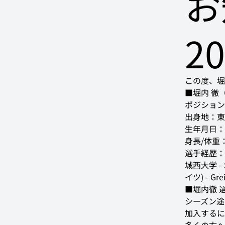
お
2
この度、堀
ポジション：
出身地：東
生年月日：1
身長/体重：18
選手経歴：日
城西大学 - SV
イツ) - Gre
シーズン途
加入するに