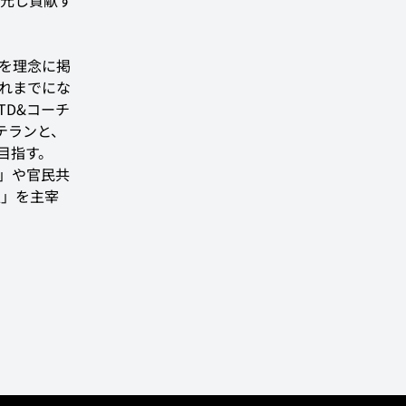
元し貢献す
」を理念に掲
れまでにな
D&コーチ
テランと、
指す。

M」や官民共
人」を主宰