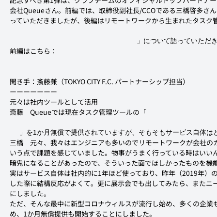
記念すべき第1弾は、クラブチームのオフィシャルトップパートナー
会社Queueさん。前編では、取締役副社長/CCOである三橋啓多さ
っていただきましたが、後編はリモートワークから生まれたタスク
」について語っていただ
前編はこちら：
聞き手：斎藤兼（TOKYO CITY F.C. パートナーシップ担当）
ーーーーーーー
元々は社内ツールとして活用
斎藤
　Queueでは現在タスク管理ツールの「
」を1か月無償で提供されていますが、そもそもサービス自体は
三橋
　元々、我々はエンジニアも多いのでリモートワークが会社の
いう点で課題を感じていました。物事がうまく行っている時はいい
暗鬼になることがあったので、そういった面でほしかったものを機
実はサービス自体は社内的に1年ほど使っており、昨年（2019年）
した際に結構反応がよくて。更に展示会でも出してみたら、またニ
にしました。
ただ、そんな最中に新型コロナウィルスが流行し始め、多くの企業
め、1か月無償提供も開始することにしました。