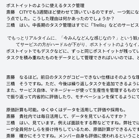
ポストイットのように使えるタスク管理
斎藤
　CITYでも3週間ほど使わせて頂いているのですが、一つ気
う点でした。こうした理由は何かあったのでしょうか？
三橋
　はい。中長期のタスク管理はすでに「Trello」などのサー
でもっとリアルタイムに、「今みんなどんな感じなの？」という観
てサービスの方がハードルが下がり、ポストイットのようなイ
ポストイットでもデスクなどに、ずっと同じポストイットが残って
タスクを積み重ねたものをデータとして管理できればいいのでは、
斎藤
　なるほど。前日のタスクがコピーできない仕様はそのような
三橋
　そうですね。ただ、今後は繰り返しタスクを追加できるよう
また、サービス自体、マネージャーが使って生産性を管理するもの
で振り返って内省的に評価したり、モチベーションを保てるように
原価計算も可能。ゆくゆくはデータを活用して評価や採用も。
斎藤
　貴社内では毎日活用して、データを見ているんですか？
三橋
　はい、見ています。例えば面談をする際などですね。弊社で
ーが全員何かしらを掛け持ちしているため、原価計算ができるんで
斎藤
　確かにそうですね。メンバー自身も評価に使われるというこ