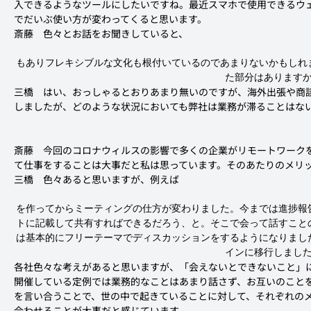
入できるようなツールにしたいですね。最近スマホで使用できるウ
でだいぶ使い方が変わってくると思います。
斎藤
　色々とお話をお聞きしていると、
もありフレキシブルな文化も根付いているのであまりないかもしれ
た部分はあります
三橋
　はい、おっしゃるとおりあまり無いのですが、海外出張や商
しましたが、どのような状況においても弊社は業務が滞ることはな
斎藤
　今回のコロナウィルスの影響で多くの企業がリモートワーク
て仕事をすることは大事だと私は思っています。そのあたりのメリ
三橋
　色々あると思いますが、例えば
を作ってからミーティングの仕方が変わりました。今までは進捗報
トに記載して共有すればできるだろう、と。そこで会って話すこと
は基本的にフリーテーマでディスカッションをするようになりまし
インに移行しまし
各社色々な考えがあると思いますが、「会えないとできないこと」
開催している定例では業務的なことはあまり話さず、お互いのこと
を言い合うことで、世の中で起きていることに対して、それぞれの
合わせることが大事だと感じています。