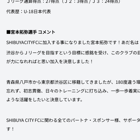
Ｊリーグ通算得点：27得点（Ｊ２：3得点 / Ｊ３：24得点）
代表歴：U-18日本代表
■宮本拓弥選手 コメント
SHIBUYACITYFCに加入する事になりました宮本拓弥です！あだ名
渋谷からＪリーグを目指すという目標に感銘を受け、このクラブの
が力になれればと思い加入を決意しました！
青森県八戸市から東京都渋谷区に移籍してきましたが、180度違う
忘れず、初志貫徹、日々のトレーニングに打ち込み、一歩一歩着実
ような活躍をしたいと決意しています。
SHIBUYA CITY FCに関わる全てのパートナ・スポンサー様、サ
す！