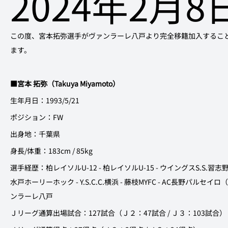
2024年2月8
この度、宮本拓弥選手がヴァンラーレ八戸より完全移籍加入するこ
ます。
■宮本 拓弥（Takuya Miyamoto）
生年月日：1993/5/21
ポジション：FW
出身地：千葉県
身長/体重：183cm / 85kg
選手経歴：柏レイソルU-12 - 柏レイソルU-15 - ウイングスS.S.習志野
水戸ホーリーホック - Y.S.C.C.横浜 - 藤枝MYFC - AC長野パルセ
ンラーレ八戸
Ｊリーグ通算出場試合：127試合（Ｊ２：47試合 / Ｊ３：103試合）