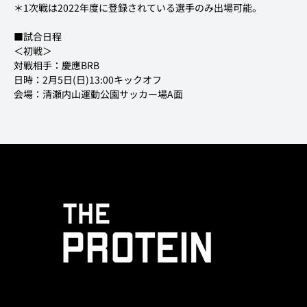
■試合日程

＜初戦＞

対戦相手：慶應BRB

日時：2月5日(日)13:00キックオフ

会場：清瀬内山運動公園サッカー場A面
