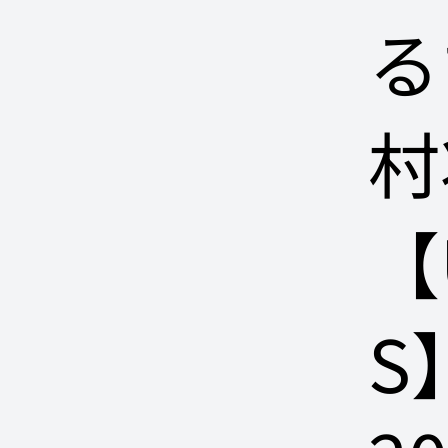
る
村
【
S