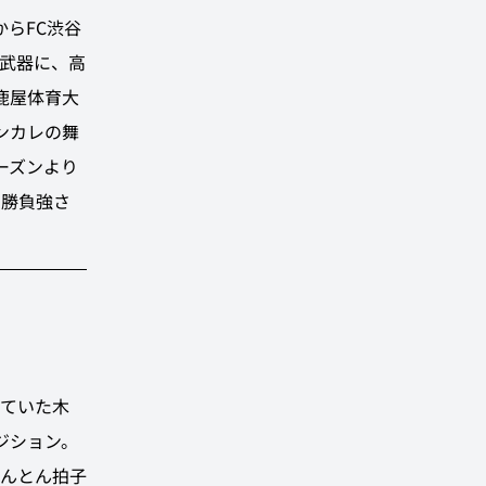
からFC渋谷
武器に、高
鹿屋体育大
ンカレの舞
シーズンより
な勝負強さ
ていた木
ジション。
んとん拍子