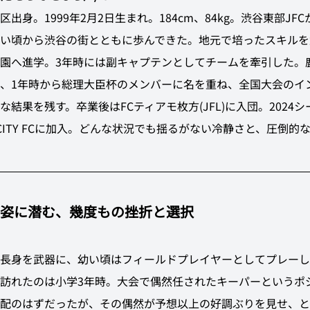
出身。1999年2月2日生まれ。184cm、84kg。渋谷東部JFC
い頃から渋谷の街とともに歩んできた。地元で培ったスキルを
園へ進学。3年時には副キャプテンとしてチームを牽引した。
、1年時から総理大臣杯のメンバーに名を重ね、全国大会のイ
な結果を残す。卒業後はFCティアモ枚方(JFL)に入団。2024
YA CITY FCに加入。どんな状況でも揺るがない冷静さと、圧倒的
姿に潜む、幾度もの挫折と選択
長身を武器に、幼い頃はフィールドプレイヤーとしてプレーし
訪れたのは小学3年時。大会で偶然任されたキーパーというポ
配のはずだったが、その偶然が予想以上の好調ぶりを見せ、と