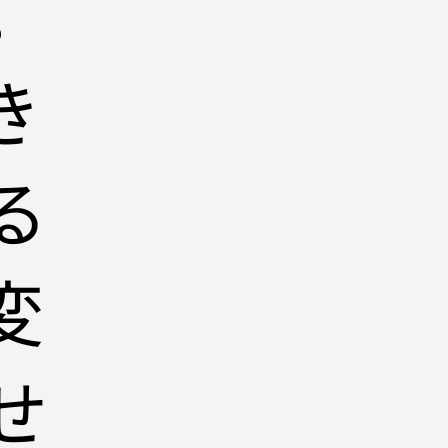
。
き
る
変
せ