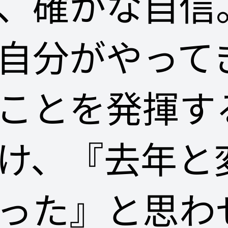
、確かな自信
自分がやって
ことを発揮す
け、『去年と
った』と思わ