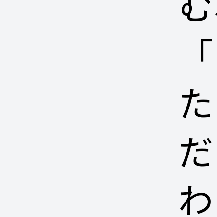
む
「
た
だ
わ