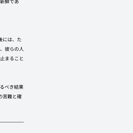
新鮮であ
背後には、た
、彼らの人
止まること
るべき結果
の苦難と確