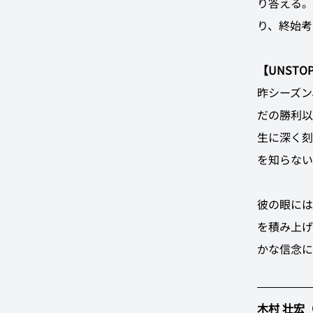
り答える。
り、終始考
【UNSTO
昨シーズン
だの勝利以
生に深く刻
を知らない
彼の眼には
を積み上げ
かな信念に
木村 壮宏（