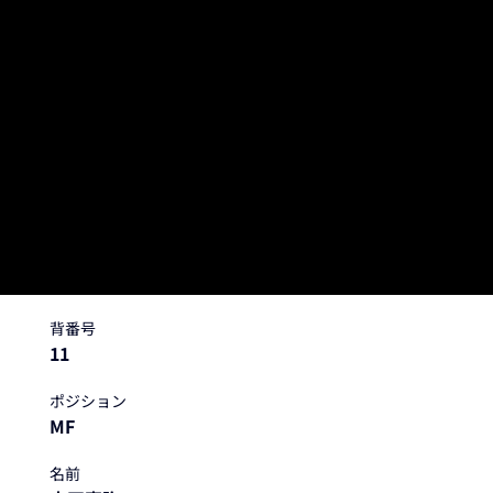
MF
本田 憲弥
背番号
11
ポジション
MF
名前