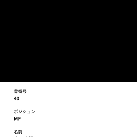
MF
土田 直輝
背番号
40
ポジション
MF
名前