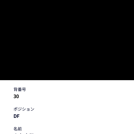
DF
山内 舟征
背番号
30
ポジション
DF
名前